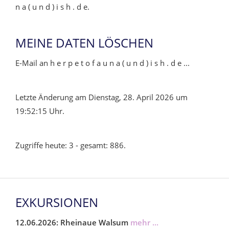
n a ( u n d ) i s h . d e.
MEINE DATEN LÖSCHEN
E-Mail an h e r p e t o f a u n a ( u n d ) i s h . d e ...
Letzte Änderung am Dienstag, 28. April 2026 um
19:52:15 Uhr.
Zugriffe heute: 3 - gesamt: 886.
EXKURSIONEN
12.06.2026: Rheinaue Walsum
mehr ...