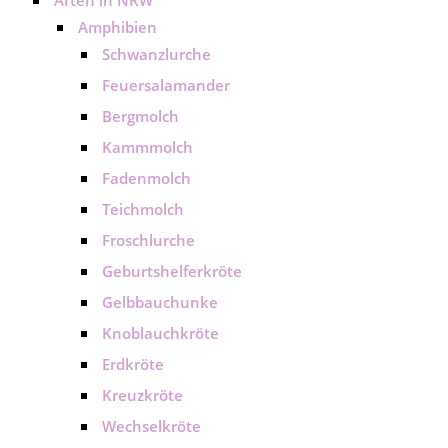
Arten in NRW
Amphibien
Schwanzlurche
Feuersalamander
Bergmolch
Kammmolch
Fadenmolch
Teichmolch
Froschlurche
Geburtshelferkröte
Gelbbauchunke
Knoblauchkröte
Erdkröte
Kreuzkröte
Wechselkröte