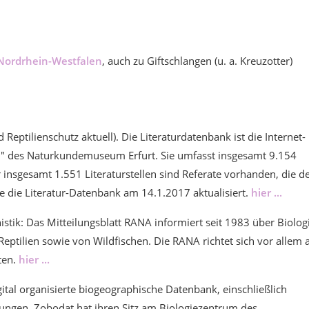
 Nordrhein-Westfalen
, auch zu Giftschlangen (u. a. Kreuzotter)
eptilienschutz aktuell). Die Literaturdatenbank ist die Internet-
n" des Naturkundemuseum Erfurt. Sie umfasst insgesamt 9.154
r insgesamt 1.551 Literaturstellen sind Referate vorhanden, die d
e die Literatur-Datenbank am 14.1.2017 aktualisiert.
hier ...
stik: Das Mitteilungsblatt RANA informiert seit 1983 über Biolog
ptilien sowie von Wildfischen. Die RANA richtet sich vor allem 
ten.
hier ...
tal organisierte biogeographische Datenbank, einschließlich
ngen. Zobodat hat ihren Sitz am Biologiezentrum des